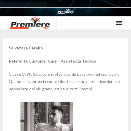
Homepage
Salvatore Carello
Chi siamo
Referente Customer Care – Assistenza Tecnica
Blog
Classe 1990, Salvatore mette grande passione nel suo lavoro.
OFFERTE
Quando si approccia con la clientela le sue parole ricordano le
pennellate dei più grandi artisti di tutti i tempi
Partner
Contatti
TERMINI E CONDIZIONI
POLITICA DI RIMBORSO E RESI